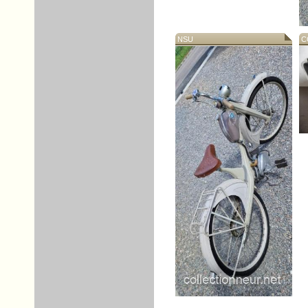
NSU
CO