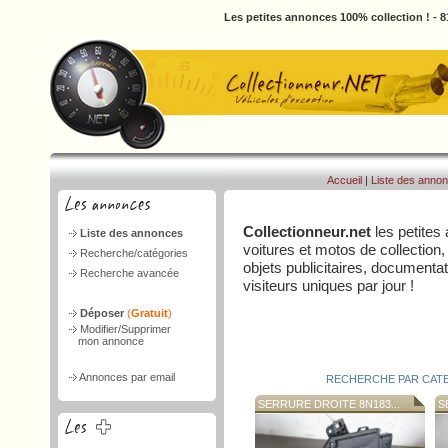
Les petites annonces 100% collection ! - 
Accueil
|
Liste des anno
Collectionneur.net
les petites
Liste des annonces
voitures et motos de collection,
Recherche/catégories
objets publicitaires, document
Recherche avancée
visiteurs uniques par jour !
Déposer
(
Gratuit
)
Modifier/Supprimer
mon annonce
Annonces par email
RECHERCHE PAR CAT
SERRURE DROITE 8N183...
SE