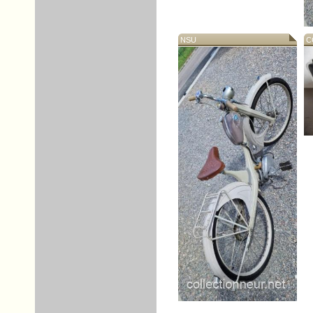
NSU
CO