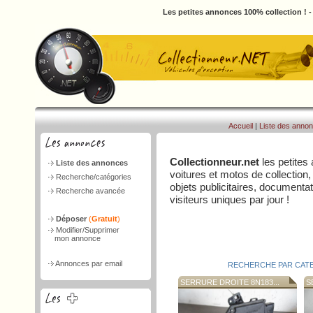
Les petites annonces 100% collection ! 
Accueil
|
Liste des anno
Collectionneur.net
les petites
Liste des annonces
voitures et motos de collection,
Recherche/catégories
objets publicitaires, document
Recherche avancée
visiteurs uniques par jour !
Déposer
(
Gratuit
)
Modifier/Supprimer
mon annonce
Annonces par email
RECHERCHE PAR CAT
SERRURE DROITE 8N183...
SE