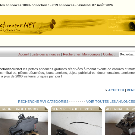
ites annonces 100% collection ! - 819 annonces - Vendredi 07 Août 2026
Accueil
|
Liste des annonces
|
Rechercher
|
Mon compte
|
Contact
|
ectionneur.net
les petites annonces gratuites réservées à l'achat / vente de voitures et moto
ns militaires, pièces détachées, jouets anciens, objets publicitaires, documentations ancienn
 à plus de 2000 visiteurs uniques par jour !
>
ACHETER
|
VEN
RECHERCHE PAR CATEGORIES
- - - - - - - -
VOIR TOUTES LES ANNONCES
ERRURE DROITE 8N183...
SERRURE GAUCHE 8N183...
ALTERNATEUR BMW