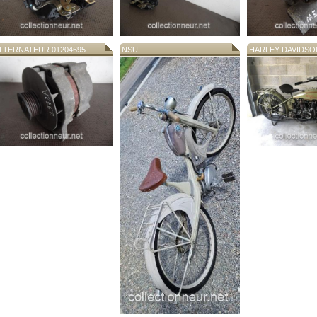
LTERNATEUR 01204695...
NSU
HARLEY-DAVIDSON 