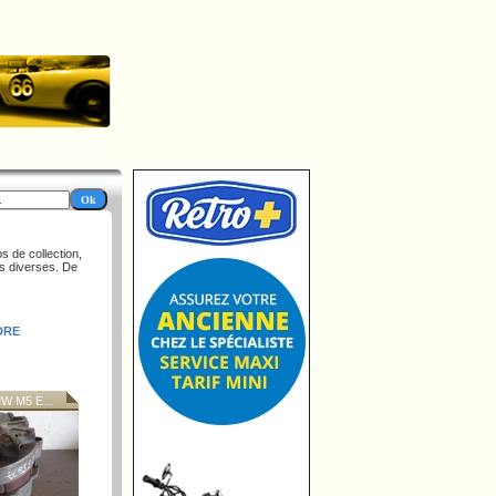
s de collection,
es diverses. De
DRE
 M5 E...