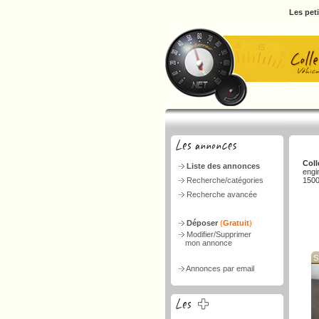
Les pet
Coll
Liste des annonces
engi
Recherche/catégories
1500
Recherche avancée
Déposer
(
Gratuit
)
Modifier/Supprimer
mon annonce
S
Annonces par email