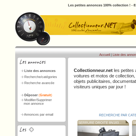
Les petites annonces 100% collection ! - 
Accueil
|
Liste des anno
Collectionneur.net
les petites
Liste des annonces
voitures et motos de collection,
Recherche/catégories
objets publicitaires, document
Recherche avancée
visiteurs uniques par jour !
Déposer
(
Gratuit
)
Modifier/Supprimer
mon annonce
Annonces par email
RECHERCHE PAR CAT
SERRURE DROITE 8N183...
SE