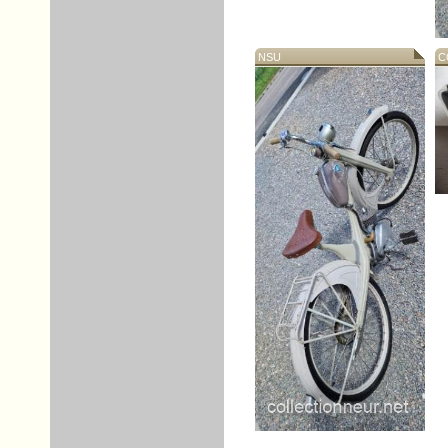
NSU
CO