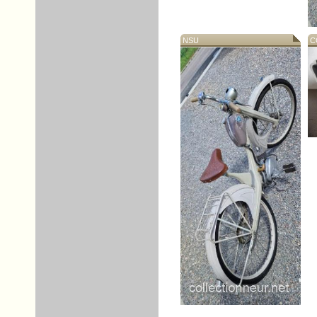
NSU
CO