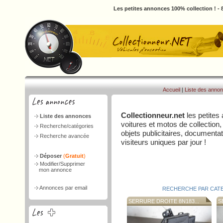
Les petites annonces 100% collection ! -
Accueil
|
Liste des anno
Collectionneur.net
les petites
Liste des annonces
voitures et motos de collection,
Recherche/catégories
objets publicitaires, document
Recherche avancée
visiteurs uniques par jour !
Déposer
(
Gratuit
)
Modifier/Supprimer
mon annonce
Annonces par email
RECHERCHE PAR CAT
SERRURE DROITE 8N183...
SE