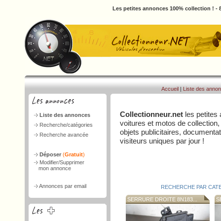
Les petites annonces 100% collection ! -
Accueil
|
Liste des anno
Collectionneur.net
les petites
Liste des annonces
voitures et motos de collection,
Recherche/catégories
objets publicitaires, document
Recherche avancée
visiteurs uniques par jour !
Déposer
(
Gratuit
)
Modifier/Supprimer
mon annonce
Annonces par email
RECHERCHE PAR CAT
SERRURE DROITE 8N183...
SE