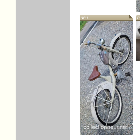
NSU
CO