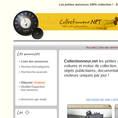
Les petites annonces 100% collection ! - 
Accueil
|
Liste des anno
Collectionneur.net
les petites
Liste des annonces
voitures et motos de collection,
Recherche/catégories
objets publicitaires, document
Recherche avancée
visiteurs uniques par jour !
Déposer
(
Gratuit
)
Modifier/Supprimer
mon annonce
Annonces par email
RECHERCHE PAR CAT
SERRURE DROITE 8N183...
SE