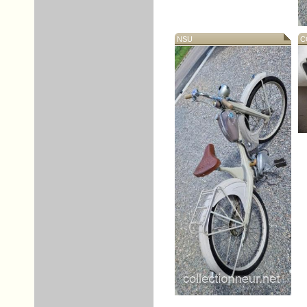
NSU
CO