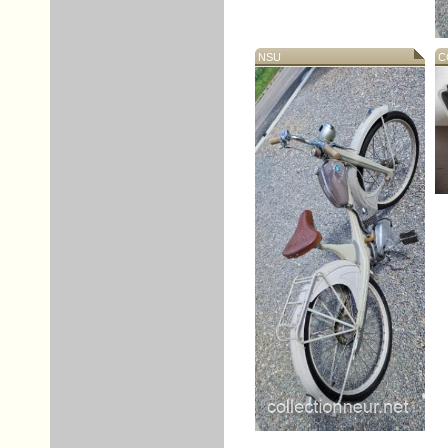
NSU
CO