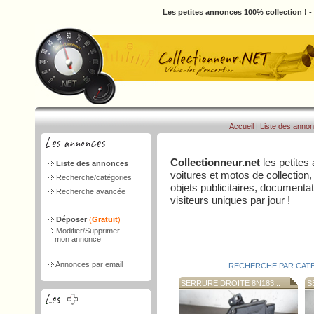
Les petites annonces 100% collection ! 
Accueil
|
Liste des anno
Collectionneur.net
les petites
Liste des annonces
voitures et motos de collection,
Recherche/catégories
objets publicitaires, document
Recherche avancée
visiteurs uniques par jour !
Déposer
(
Gratuit
)
Modifier/Supprimer
mon annonce
Annonces par email
RECHERCHE PAR CAT
SERRURE DROITE 8N183...
SE