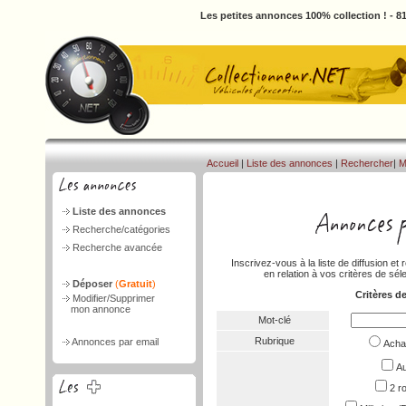
Les petites annonces 100% collection ! - 
Accueil
|
Liste des annonces
|
Rechercher
|
M
Liste des annonces
Recherche/catégories
Recherche avancée
Inscrivez-vous à la liste de diffusion 
en relation à vos critères de séle
Déposer
(
Gratuit
)
Critères d
Modifier/Supprimer
mon annonce
Mot-clé
Rubrique
Annonces par email
Ach
Au
2 r