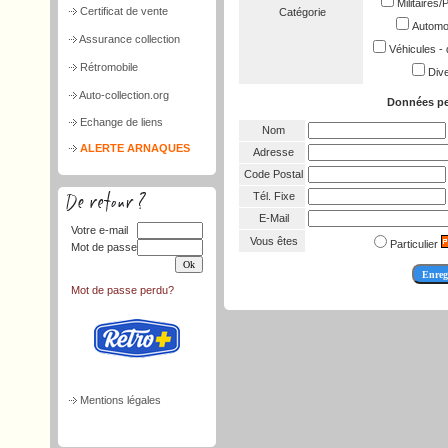
Militaires
Certificat de vente
Catégorie
Automob
Assurance collection
Véhicules - 
Rétromobile
Dive
Auto-collection.org
Données pe
Echange de liens
Nom
ALERTE ARNAQUES
Adresse
Code Postal
Tél. Fixe
E-Mail
Votre e-mail
Vous êtes
Particulier
Mot de passe
Mot de passe perdu?
Mentions légales