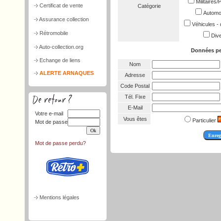
Militaires
Certificat de vente
Catégorie
Automob
Assurance collection
Véhicules - 
Rétromobile
Dive
Auto-collection.org
Données pe
Echange de liens
Nom
ALERTE ARNAQUES
Adresse
Code Postal
Tél. Fixe
E-Mail
Votre e-mail
Vous êtes
Particulier
Mot de passe
Mot de passe perdu?
Mentions légales