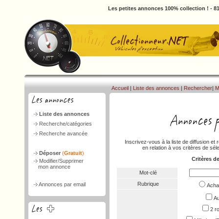
Les petites annonces 100% collection ! - 
Accueil
|
Liste des annonces
|
Rechercher
|
M
Liste des annonces
Recherche/catégories
Recherche avancée
Inscrivez-vous à la liste de diffusion 
en relation à vos critères de séle
Déposer
(
Gratuit
)
Critères d
Modifier/Supprimer
mon annonce
Mot-clé
Rubrique
Annonces par email
Ach
Au
2 r