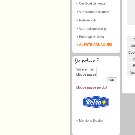
Certificat de vente
Assurance collection
Rétromobile
Auto-collection.org
Echange de liens
ALERTE ARNAQUES
Ad
Code
Tél
E
Votre e-mail
Vou
Mot de passe
Mot de passe perdu?
Mentions légales