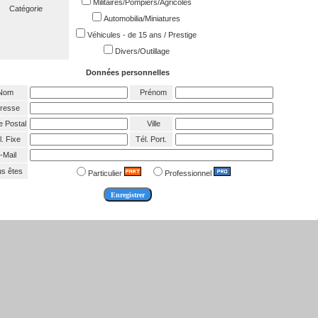
Militaires/Pompiers/Agricoles
Catégorie
Automobilia/Miniatures
Véhicules - de 15 ans / Prestige
Divers/Outillage
Données personnelles
Nom
Prénom
resse
 Postal
Ville
. Fixe
Tél. Port.
-Mail
s êtes
Particulier
Professionnel