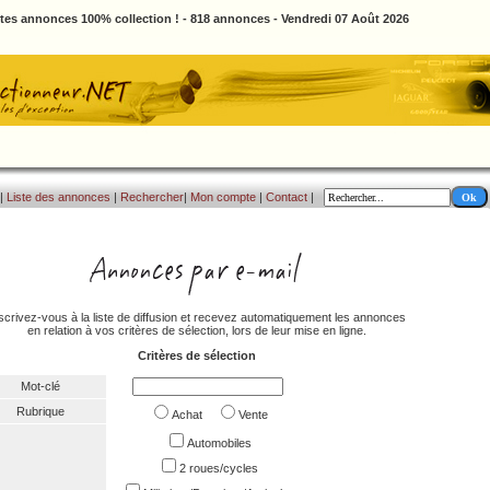
ites annonces 100% collection ! - 818 annonces - Vendredi 07 Août 2026
|
Liste des annonces
|
Rechercher
|
Mon compte
|
Contact
|
scrivez-vous à la liste de diffusion et recevez automatiquement les annonces
en relation à vos critères de sélection, lors de leur mise en ligne.
Critères de sélection
Mot-clé
Rubrique
Achat
Vente
Automobiles
2 roues/cycles