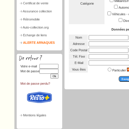
Militaires
Certificat de vente
Catégorie
Automob
Assurance collection
Véhicules - 
Rétromobile
Dive
Auto-collection.org
Données pe
Echange de liens
Nom
ALERTE ARNAQUES
Adresse
Code Postal
Tél. Fixe
E-Mail
Votre e-mail
Vous êtes
Particulier
Mot de passe
Mot de passe perdu?
Mentions légales