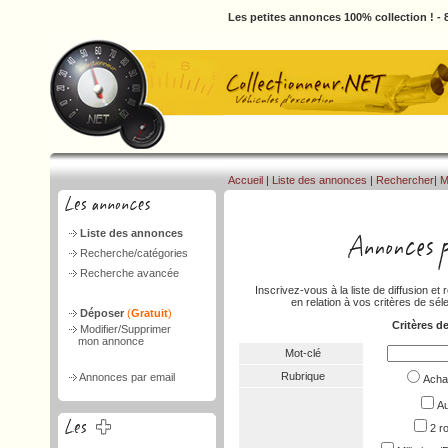
Les petites annonces 100% collection ! -
Accueil
|
Liste des annonces
|
Rechercher
|
M
Liste des annonces
Recherche/catégories
Recherche avancée
Inscrivez-vous à la liste de diffusion 
en relation à vos critères de séle
Déposer
(
Gratuit
)
Critères d
Modifier/Supprimer
mon annonce
Mot-clé
Rubrique
Annonces par email
Ach
Au
2 r