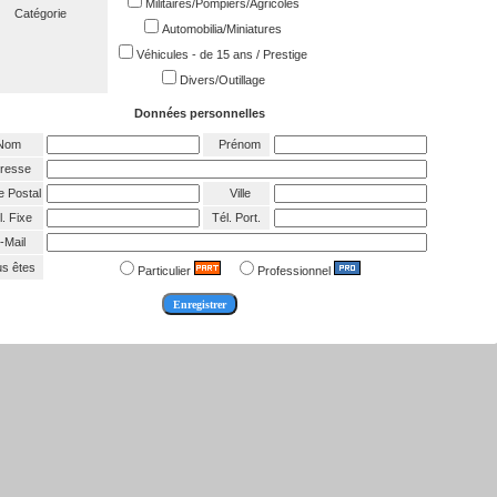
Militaires/Pompiers/Agricoles
Catégorie
Automobilia/Miniatures
Véhicules - de 15 ans / Prestige
Divers/Outillage
Données personnelles
Nom
Prénom
resse
 Postal
Ville
. Fixe
Tél. Port.
-Mail
s êtes
Particulier
Professionnel