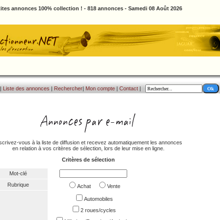
ites annonces 100% collection ! - 818 annonces - Samedi 08 Août 2026
|
Liste des annonces
|
Rechercher
|
Mon compte
|
Contact
|
scrivez-vous à la liste de diffusion et recevez automatiquement les annonces
en relation à vos critères de sélection, lors de leur mise en ligne.
Critères de sélection
Mot-clé
Rubrique
Achat
Vente
Automobiles
2 roues/cycles