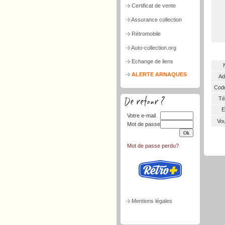
Certificat de vente
Assurance collection
Rétromobile
Auto-collection.org
Echange de liens
ALERTE ARNAQUES
Ad
Code
Tél
E
Votre e-mail
Vou
Mot de passe
Mot de passe perdu?
Mentions légales