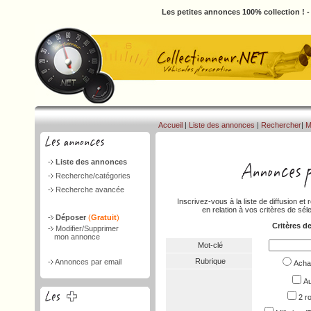
Les petites annonces 100% collection ! 
Accueil
|
Liste des annonces
|
Rechercher
|
M
Liste des annonces
Recherche/catégories
Recherche avancée
Inscrivez-vous à la liste de diffusion 
en relation à vos critères de séle
Déposer
(
Gratuit
)
Critères d
Modifier/Supprimer
mon annonce
Mot-clé
Rubrique
Annonces par email
Ach
Au
2 r