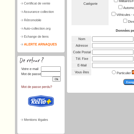
Militaires
Certificat de vente
Catégorie
Automob
Assurance collection
Véhicules - 
Rétromobile
Dive
Auto-collection.org
Données pe
Echange de liens
Nom
ALERTE ARNAQUES
Adresse
Code Postal
Tél. Fixe
E-Mail
Votre e-mail
Vous êtes
Particulier
Mot de passe
Mot de passe perdu?
Mentions légales