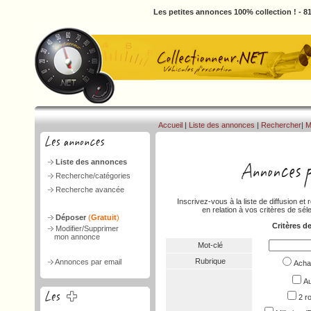
Les petites annonces 100% collection ! - 
Accueil
|
Liste des annonces
|
Rechercher
|
M
Liste des annonces
Recherche/catégories
Recherche avancée
Inscrivez-vous à la liste de diffusion 
en relation à vos critères de séle
Déposer
(
Gratuit
)
Critères d
Modifier/Supprimer
mon annonce
Mot-clé
Rubrique
Annonces par email
Ach
Au
2 r