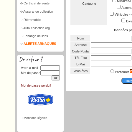
Militaires
Certificat de vente
Catégorie
Automob
Assurance collection
Véhicules - 
Rétromobile
Dive
Auto-collection.org
Données pe
Echange de liens
Nom
ALERTE ARNAQUES
Adresse
Code Postal
Tél. Fixe
E-Mail
Votre e-mail
Vous êtes
Particulier
Mot de passe
Mot de passe perdu?
Mentions légales