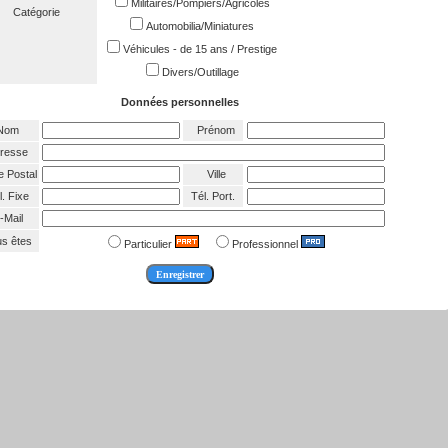
Militaires/Pompiers/Agricoles
Catégorie
Automobilia/Miniatures
Véhicules - de 15 ans / Prestige
Divers/Outillage
Données personnelles
Nom
Prénom
resse
 Postal
Ville
. Fixe
Tél. Port.
-Mail
s êtes
Particulier
Professionnel