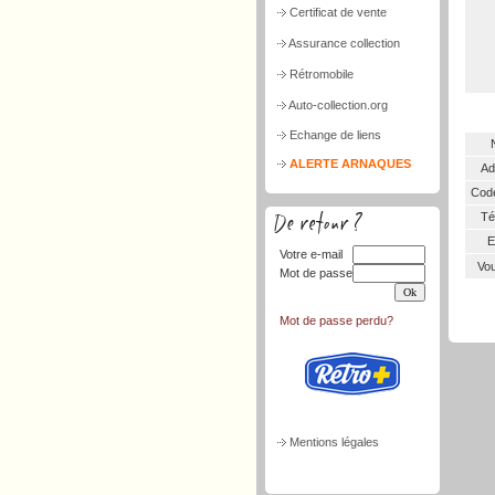
Certificat de vente
Assurance collection
Rétromobile
Auto-collection.org
Echange de liens
ALERTE ARNAQUES
Ad
Code
Tél
E
Votre e-mail
Vou
Mot de passe
Mot de passe perdu?
Mentions légales