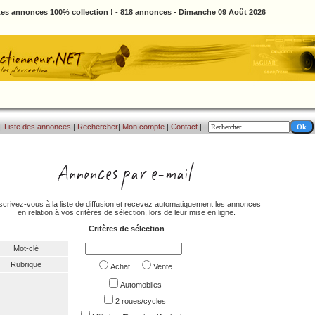
tes annonces 100% collection ! - 818 annonces - Dimanche 09 Août 2026
|
Liste des annonces
|
Rechercher
|
Mon compte
|
Contact
|
scrivez-vous à la liste de diffusion et recevez automatiquement les annonces
en relation à vos critères de sélection, lors de leur mise en ligne.
Critères de sélection
Mot-clé
Rubrique
Achat
Vente
Automobiles
2 roues/cycles