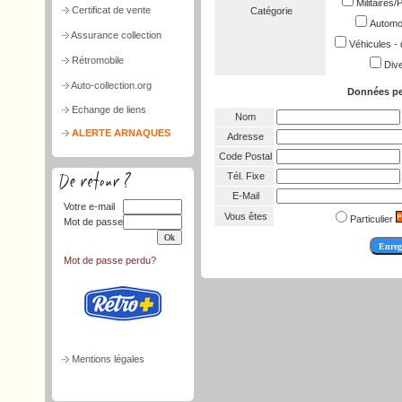
Militaires
Certificat de vente
Catégorie
Automob
Assurance collection
Véhicules - 
Rétromobile
Dive
Auto-collection.org
Données pe
Echange de liens
Nom
ALERTE ARNAQUES
Adresse
Code Postal
Tél. Fixe
E-Mail
Votre e-mail
Vous êtes
Particulier
Mot de passe
Mot de passe perdu?
Mentions légales