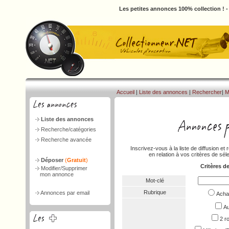
Les petites annonces 100% collection ! 
Accueil
|
Liste des annonces
|
Rechercher
|
M
Liste des annonces
Recherche/catégories
Recherche avancée
Inscrivez-vous à la liste de diffusion 
en relation à vos critères de séle
Déposer
(
Gratuit
)
Critères d
Modifier/Supprimer
mon annonce
Mot-clé
Rubrique
Annonces par email
Ach
Au
2 r