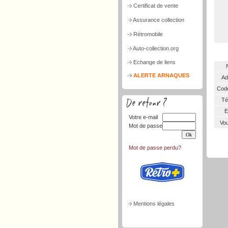
Certificat de vente
Assurance collection
Rétromobile
Auto-collection.org
Echange de liens
ALERTE ARNAQUES
Ad
Code
Tél
E
Votre e-mail
Vou
Mot de passe
Mot de passe perdu?
Mentions légales