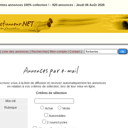
tites annonces 100% collection ! - 820 annonces - Jeudi 06 Août 2026
|
Liste des annonces
|
Rechercher
|
Mon compte
|
Contact
|
scrivez-vous à la liste de diffusion et recevez automatiquement les annonces
en relation à vos critères de sélection, lors de leur mise en ligne.
Critères de sélection
Mot-clé
Rubrique
Achat
Vente
Automobiles
2 roues/cycles