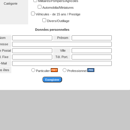
Militaires/Pompiers/Agricoles
Catégorie
Automobilia/Miniatures
Véhicules - de 15 ans / Prestige
Divers/Outillage
Données personnelles
Nom
Prénom
resse
 Postal
Ville
. Fixe
Tél. Port.
-Mail
s êtes
Particulier
Professionnel