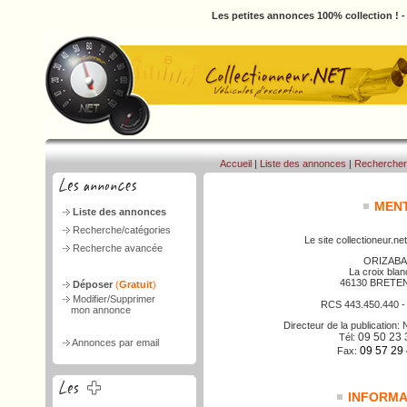
Les petites annonces 100% collection ! 
Accueil
|
Liste des annonces
|
Rechercher
MENT
Liste des annonces
Recherche/catégories
Le site collectioneur.net
Recherche avancée
ORIZABA
La croix bla
46130 BRETE
Déposer
(
Gratuit
)
Modifier/Supprimer
RCS 443.450.440 
mon annonce
Directeur de la publicatio
09 50 23 
Tél:
Annonces par email
09 57 29
Fax:
INFORMAT