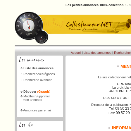
Les petites annonces 100% collection ! - 
Accueil
|
Liste des annonces
|
Rechercher
MENT
Liste des annonces
Recherche/catégories
Le site collectioneur.net
Recherche avancée
ORIZABA
La croix bla
46130 BRETE
Déposer
(
Gratuit
)
Modifier/Supprimer
RCS 443.450.440 
mon annonce
Directeur de la publicatio
09 50 23 
Tél:
Annonces par email
09 57 29
Fax:
INFORMAT