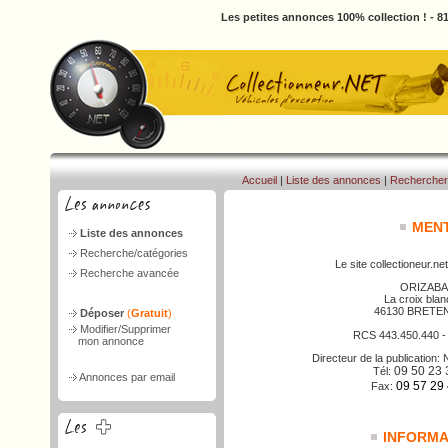
Les petites annonces 100% collection ! - 
Accueil
|
Liste des annonces
|
Rechercher
MENT
Liste des annonces
Recherche/catégories
Le site collectioneur.net
Recherche avancée
ORIZABA
La croix bla
46130 BRETE
Déposer
(
Gratuit
)
Modifier/Supprimer
RCS 443.450.440 
mon annonce
Directeur de la publicatio
09 50 23 
Tél:
Annonces par email
09 57 29
Fax:
INFORMAT