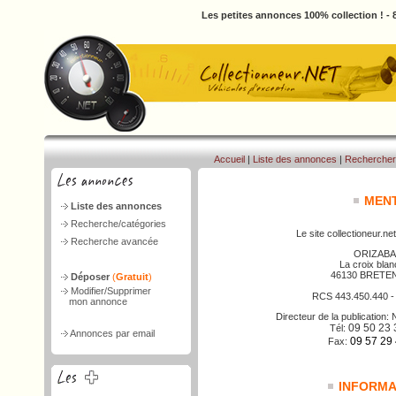
Les petites annonces 100% collection ! -
Accueil
|
Liste des annonces
|
Rechercher
MENT
Liste des annonces
Recherche/catégories
Le site collectioneur.net
Recherche avancée
ORIZABA
La croix bla
46130 BRETE
Déposer
(
Gratuit
)
Modifier/Supprimer
RCS 443.450.440 
mon annonce
Directeur de la publicatio
09 50 23 
Tél:
Annonces par email
09 57 29
Fax:
INFORMAT