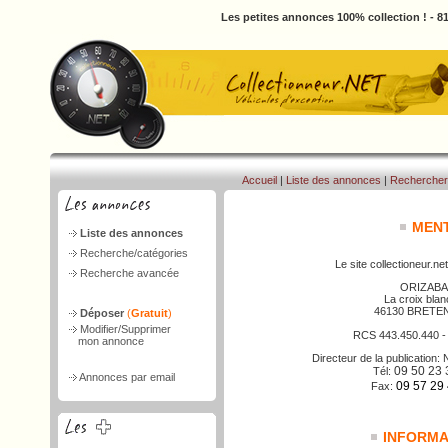
Les petites annonces 100% collection ! - 
Accueil
|
Liste des annonces
|
Rechercher
MENT
Liste des annonces
Recherche/catégories
Le site collectioneur.net
Recherche avancée
ORIZABA
La croix bla
46130 BRETE
Déposer
(
Gratuit
)
Modifier/Supprimer
RCS 443.450.440 
mon annonce
Directeur de la publicatio
09 50 23 
Tél:
Annonces par email
09 57 29
Fax:
INFORMAT