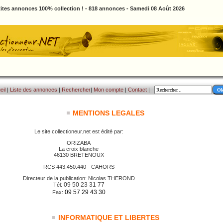
ites annonces 100% collection ! - 818 annonces - Samedi 08 Août 2026
eil
|
Liste des annonces
|
Rechercher
|
Mon compte
|
Contact
|
MENTIONS LEGALES
Le site collectioneur.net est édité par:
ORIZABA
La croix blanche
46130 BRETENOUX
RCS 443.450.440 - CAHORS
Directeur de la publication: Nicolas THEROND
09 50 23 31 77
Tél:
09 57 29 43 30
Fax:
INFORMATIQUE ET LIBERTES