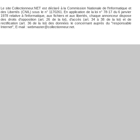
Le site Collectionneur.NET est déclaré à la Commission Nationale de l'Informatique et
des Libertés (CNIL) sous le n° 1170261. En application de la loi n° 78-17 du 6 janvier
1978 relative à l'informatique, aux fichiers et aux libertés, chaque annonceur dispose
des droits d'opposition (art. 26 de la loi), d'accès (art. 34 à 38 de la loi) et de
rectification (art. 36 de la loi) des données le concernant auprès du "responsable
Internet", E-mail : webmaster@collectionneur.net.