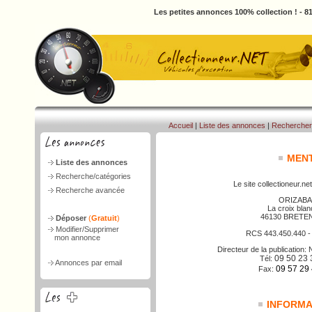
Les petites annonces 100% collection ! - 
Accueil
|
Liste des annonces
|
Rechercher
MENT
Liste des annonces
Recherche/catégories
Le site collectioneur.net
Recherche avancée
ORIZABA
La croix bla
46130 BRETE
Déposer
(
Gratuit
)
Modifier/Supprimer
RCS 443.450.440 
mon annonce
Directeur de la publicatio
09 50 23 
Tél:
Annonces par email
09 57 29
Fax:
INFORMAT