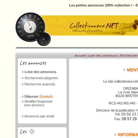
Les petites annonces 100% collection ! - 
Accueil
|
Liste des annonces
|
Rechercher
MENT
Liste des annonces
Recherche/catégories
Le site collectioneur.net
Recherche avancée
ORIZABA
La croix bla
46130 BRETE
Déposer
(
Gratuit
)
Modifier/Supprimer
RCS 443.450.440 
mon annonce
Directeur de la publicatio
09 50 23 
Tél:
Annonces par email
09 57 29
Fax:
INFORMAT