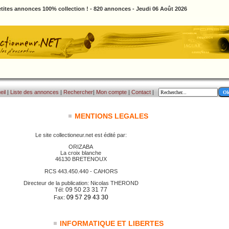
tites annonces 100% collection ! - 820 annonces - Jeudi 06 Août 2026
eil
|
Liste des annonces
|
Rechercher
|
Mon compte
|
Contact
|
MENTIONS LEGALES
Le site collectioneur.net est édité par:
ORIZABA
La croix blanche
46130 BRETENOUX
RCS 443.450.440 - CAHORS
Directeur de la publication: Nicolas THEROND
09 50 23 31 77
Tél:
09 57 29 43 30
Fax:
INFORMATIQUE ET LIBERTES