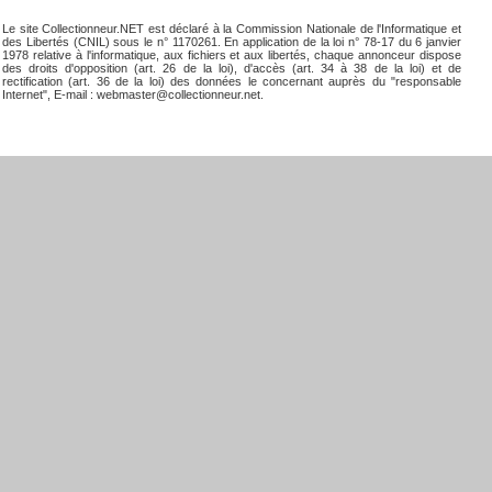
Le site Collectionneur.NET est déclaré à la Commission Nationale de l'Informatique et
des Libertés (CNIL) sous le n° 1170261. En application de la loi n° 78-17 du 6 janvier
1978 relative à l'informatique, aux fichiers et aux libertés, chaque annonceur dispose
des droits d'opposition (art. 26 de la loi), d'accès (art. 34 à 38 de la loi) et de
rectification (art. 36 de la loi) des données le concernant auprès du "responsable
Internet", E-mail : webmaster@collectionneur.net.