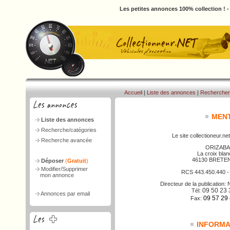
Les petites annonces 100% collection ! 
Accueil
|
Liste des annonces
|
Rechercher
MENT
Liste des annonces
Recherche/catégories
Le site collectioneur.net
Recherche avancée
ORIZABA
La croix bla
46130 BRETE
Déposer
(
Gratuit
)
Modifier/Supprimer
RCS 443.450.440 
mon annonce
Directeur de la publicatio
09 50 23 
Tél:
Annonces par email
09 57 29
Fax:
INFORMAT