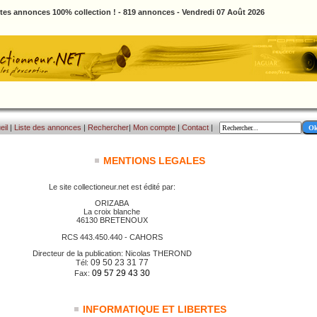
ites annonces 100% collection ! - 819 annonces - Vendredi 07 Août 2026
eil
|
Liste des annonces
|
Rechercher
|
Mon compte
|
Contact
|
MENTIONS LEGALES
Le site collectioneur.net est édité par:
ORIZABA
La croix blanche
46130 BRETENOUX
RCS 443.450.440 - CAHORS
Directeur de la publication: Nicolas THEROND
09 50 23 31 77
Tél:
09 57 29 43 30
Fax:
INFORMATIQUE ET LIBERTES