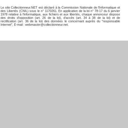
Le site Collectionneur.NET est déclaré à la Commission Nationale de l'Informatique et
des Libertés (CNIL) sous le n° 1170261. En application de la loi n° 78-17 du 6 janvier
1978 relative à l'informatique, aux fichiers et aux libertés, chaque annonceur dispose
des droits d'opposition (art. 26 de la loi), d'accès (art. 34 à 38 de la loi) et de
rectification (art. 36 de la loi) des données le concernant auprès du "responsable
Internet", E-mail : webmaster@collectionneur.net.