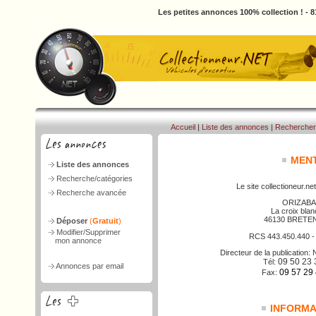
Les petites annonces 100% collection ! - 
Accueil
|
Liste des annonces
|
Rechercher
MENT
Liste des annonces
Recherche/catégories
Le site collectioneur.net
Recherche avancée
ORIZABA
La croix bla
46130 BRETE
Déposer
(
Gratuit
)
Modifier/Supprimer
RCS 443.450.440 
mon annonce
Directeur de la publicatio
09 50 23 
Tél:
Annonces par email
09 57 29
Fax:
INFORMAT