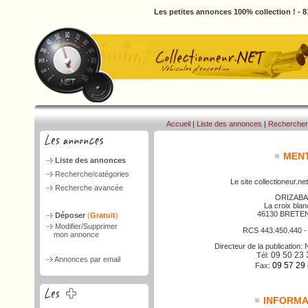
Les petites annonces 100% collection ! - 
Accueil
|
Liste des annonces
|
Rechercher
MENT
Liste des annonces
Recherche/catégories
Le site collectioneur.net
Recherche avancée
ORIZABA
La croix bla
46130 BRETE
Déposer
(
Gratuit
)
Modifier/Supprimer
RCS 443.450.440 
mon annonce
Directeur de la publicatio
09 50 23 
Tél:
Annonces par email
09 57 29
Fax:
INFORMAT