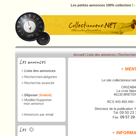
Les petites annonces 100% collection ! 
Accueil
|
Liste des annonces
|
Rechercher
MENT
Liste des annonces
Recherche/catégories
Le site collectioneur.net
Recherche avancée
ORIZABA
La croix bla
46130 BRETE
Déposer
(
Gratuit
)
Modifier/Supprimer
RCS 443.450.440 
mon annonce
Directeur de la publicatio
09 50 23 
Tél:
Annonces par email
09 57 29
Fax:
INFORMAT