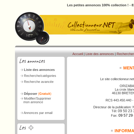
Les petites annonces 100% collection ! - 
Accueil
|
Liste des annonces
|
Rechercher
MENT
Liste des annonces
Recherche/catégories
Le site collectioneur.net
Recherche avancée
ORIZABA
La croix bla
46130 BRETE
Déposer
(
Gratuit
)
Modifier/Supprimer
RCS 443.450.440 
mon annonce
Directeur de la publicatio
09 50 23 
Tél:
Annonces par email
09 57 29
Fax:
INFORMAT