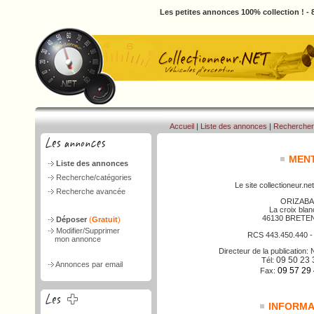
Les petites annonces 100% collection ! -
Accueil
|
Liste des annonces
|
Rechercher
MENT
Liste des annonces
Recherche/catégories
Le site collectioneur.net
Recherche avancée
ORIZABA
La croix bla
46130 BRETE
Déposer
(
Gratuit
)
Modifier/Supprimer
RCS 443.450.440 
mon annonce
Directeur de la publicatio
09 50 23 
Tél:
Annonces par email
09 57 29
Fax:
INFORMAT