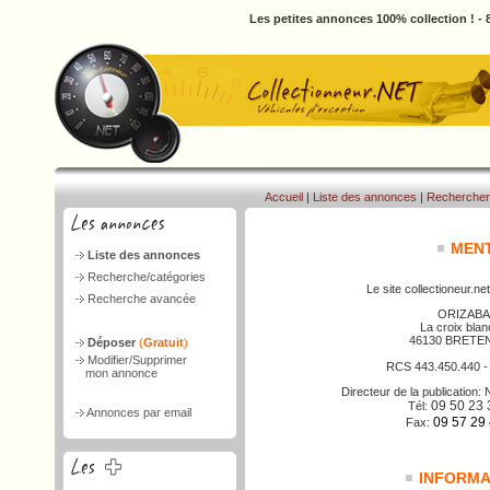
Les petites annonces 100% collection ! -
Accueil
|
Liste des annonces
|
Rechercher
MENT
Liste des annonces
Recherche/catégories
Le site collectioneur.net
Recherche avancée
ORIZABA
La croix bla
46130 BRETE
Déposer
(
Gratuit
)
Modifier/Supprimer
RCS 443.450.440 
mon annonce
Directeur de la publicatio
09 50 23 
Tél:
Annonces par email
09 57 29
Fax:
INFORMAT