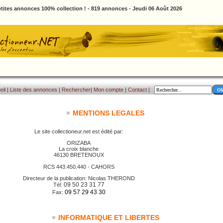
tites annonces 100% collection ! - 819 annonces - Jeudi 06 Août 2026
eil
|
Liste des annonces
|
Rechercher
|
Mon compte
|
Contact
|
MENTIONS LEGALES
Le site collectioneur.net est édité par:
ORIZABA
La croix blanche
46130 BRETENOUX
RCS 443.450.440 - CAHORS
Directeur de la publication: Nicolas THEROND
09 50 23 31 77
Tél:
09 57 29 43 30
Fax:
INFORMATIQUE ET LIBERTES