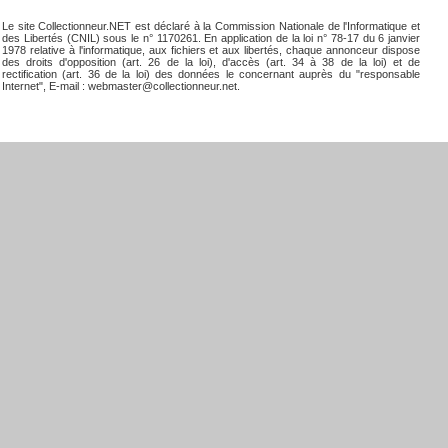
Le site Collectionneur.NET est déclaré à la Commission Nationale de l'Informatique et
des Libertés (CNIL) sous le n° 1170261. En application de la loi n° 78-17 du 6 janvier
1978 relative à l'informatique, aux fichiers et aux libertés, chaque annonceur dispose
des droits d'opposition (art. 26 de la loi), d'accès (art. 34 à 38 de la loi) et de
rectification (art. 36 de la loi) des données le concernant auprès du "responsable
Internet", E-mail : webmaster@collectionneur.net.