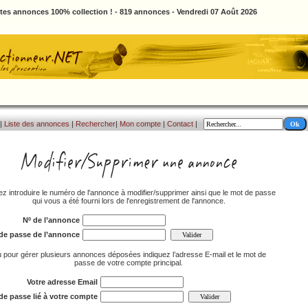
ites annonces 100% collection ! - 819 annonces - Vendredi 07 Août 2026
|
Liste des annonces
|
Rechercher
|
Mon compte
|
Contact
|
lez introduire le numéro de l'annonce à modifier/supprimer ainsi que le mot de passe
qui vous a été fourni lors de l'enregistrement de l'annonce.
Nº de l’annonce
de passe de l’annonce
 pour gérer plusieurs annonces déposées indiquez l’adresse E-mail et le mot de
passe de votre compte principal.
Votre adresse Email
de passe lié à votre compte