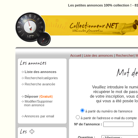
Les petites annonces 100% collection ! - 
Accueil
|
Liste des annonces
|
Rechercher
|
M
Liste des annonces
Recherche/catégories
Recherche avancée
Veuillez introduire le nu
récupérer le mot de passe
de votre inscription, vous 
Déposer
(
Gratuit
)
qui vous a été posée lo
Modifier/Supprimer
mon annonce
à partir du numéro de l‘annonce
Annonces par email
à partir de l’adresse e-mail du compte
Nº de l'annonce :
Question :