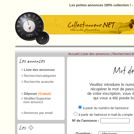
Les petites annonces 100% collection ! 
Accueil
|
Liste des annonces
|
Rechercher
|
M
Liste des annonces
Recherche/catégories
Recherche avancée
Veuillez introduire le nu
récupérer le mot de passe
de votre inscription, vous 
Déposer
(
Gratuit
)
qui vous a été posée lo
Modifier/Supprimer
mon annonce
à partir du numéro de l‘annonce
Annonces par email
à partir de l’adresse e-mail du compte
Nº de l'annonce :
Question :