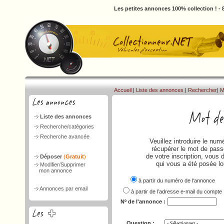
Les petites annonces 100% collection ! -
Accueil
|
Liste des annonces
|
Rechercher
|
M
Liste des annonces
Recherche/catégories
Recherche avancée
Veuillez introduire le nu
récupérer le mot de passe
de votre inscription, vous 
Déposer
(
Gratuit
)
qui vous a été posée lo
Modifier/Supprimer
mon annonce
à partir du numéro de l‘annonce
Annonces par email
à partir de l’adresse e-mail du compte
Nº de l'annonce :
Question :