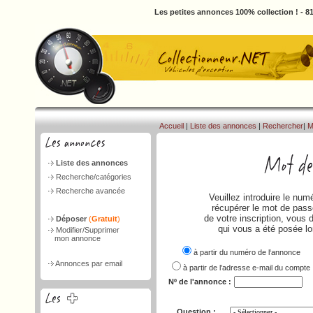
Les petites annonces 100% collection ! - 
Accueil
|
Liste des annonces
|
Rechercher
|
M
Liste des annonces
Recherche/catégories
Recherche avancée
Veuillez introduire le nu
récupérer le mot de passe
de votre inscription, vous 
Déposer
(
Gratuit
)
qui vous a été posée lo
Modifier/Supprimer
mon annonce
à partir du numéro de l‘annonce
Annonces par email
à partir de l’adresse e-mail du compte
Nº de l'annonce :
Question :