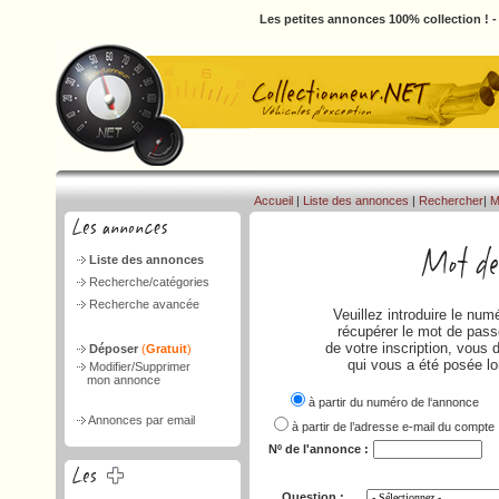
Les petites annonces 100% collection ! 
Accueil
|
Liste des annonces
|
Rechercher
|
M
Liste des annonces
Recherche/catégories
Recherche avancée
Veuillez introduire le nu
récupérer le mot de passe
de votre inscription, vous 
Déposer
(
Gratuit
)
qui vous a été posée lo
Modifier/Supprimer
mon annonce
à partir du numéro de l‘annonce
Annonces par email
à partir de l’adresse e-mail du compte
Nº de l'annonce :
Question :