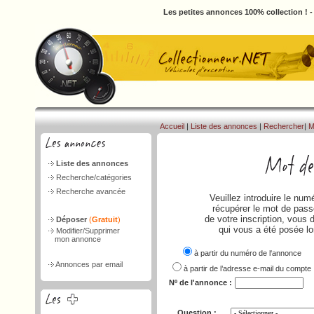
Les petites annonces 100% collection ! 
Accueil
|
Liste des annonces
|
Rechercher
|
M
Liste des annonces
Recherche/catégories
Recherche avancée
Veuillez introduire le nu
récupérer le mot de passe
de votre inscription, vous 
Déposer
(
Gratuit
)
qui vous a été posée lo
Modifier/Supprimer
mon annonce
à partir du numéro de l‘annonce
Annonces par email
à partir de l’adresse e-mail du compte
Nº de l'annonce :
Question :