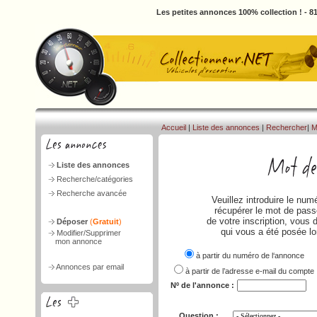
Les petites annonces 100% collection ! - 
Accueil
|
Liste des annonces
|
Rechercher
|
M
Liste des annonces
Recherche/catégories
Recherche avancée
Veuillez introduire le nu
récupérer le mot de passe
de votre inscription, vous 
Déposer
(
Gratuit
)
qui vous a été posée lo
Modifier/Supprimer
mon annonce
à partir du numéro de l‘annonce
Annonces par email
à partir de l’adresse e-mail du compte
Nº de l'annonce :
Question :