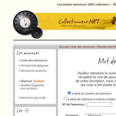
Les petites annonces 100% collection ! - 
Accueil
|
Liste des annonces
|
Rechercher
|
M
Liste des annonces
Recherche/catégories
Recherche avancée
Veuillez introduire le nu
récupérer le mot de passe
de votre inscription, vous 
Déposer
(
Gratuit
)
qui vous a été posée lo
Modifier/Supprimer
mon annonce
à partir du numéro de l‘annonce
Annonces par email
à partir de l’adresse e-mail du compte
Nº de l'annonce :
Question :