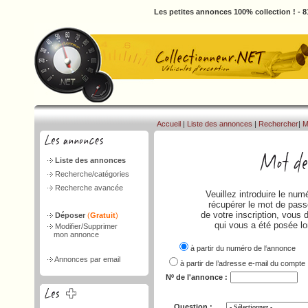
Les petites annonces 100% collection ! - 
Accueil
|
Liste des annonces
|
Rechercher
|
M
Liste des annonces
Recherche/catégories
Recherche avancée
Veuillez introduire le nu
récupérer le mot de passe
de votre inscription, vous 
Déposer
(
Gratuit
)
qui vous a été posée lo
Modifier/Supprimer
mon annonce
à partir du numéro de l‘annonce
Annonces par email
à partir de l’adresse e-mail du compte
Nº de l'annonce :
Question :