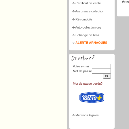
Votr
Certificat de vente
Assurance collection
Rétromobile
Auto-collection.org
Echange de liens
ALERTE ARNAQUES
Votre e-mail
Mot de passe
Mot de passe perdu?
Mentions légales