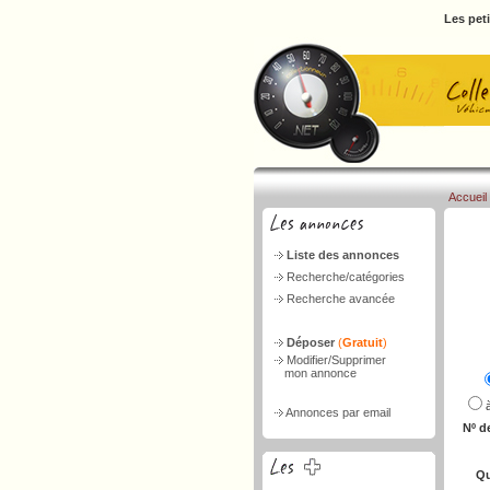
Les pet
Accueil
Liste des annonces
Recherche/catégories
Recherche avancée
Déposer
(
Gratuit
)
Modifier/Supprimer
mon annonce
Annonces par email
Nº d
Qu