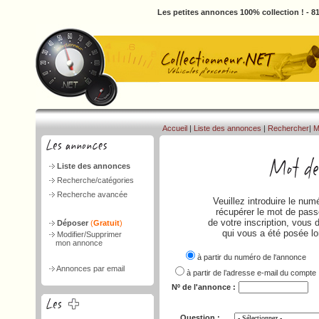
Les petites annonces 100% collection ! - 
Accueil
|
Liste des annonces
|
Rechercher
|
M
Liste des annonces
Recherche/catégories
Recherche avancée
Veuillez introduire le nu
récupérer le mot de passe
de votre inscription, vous 
Déposer
(
Gratuit
)
qui vous a été posée lo
Modifier/Supprimer
mon annonce
à partir du numéro de l‘annonce
Annonces par email
à partir de l’adresse e-mail du compte
Nº de l'annonce :
Question :