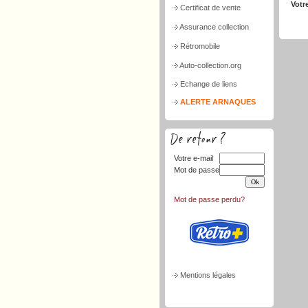
Votr
Certificat de vente
Assurance collection
Rétromobile
Auto-collection.org
Echange de liens
ALERTE ARNAQUES
Votre e-mail
Mot de passe
Mot de passe perdu?
Mentions légales