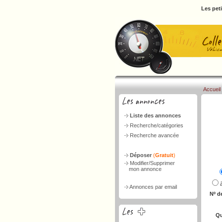
Les pet
Accueil
Liste des annonces
Recherche/catégories
Recherche avancée
Déposer
(
Gratuit
)
Modifier/Supprimer
mon annonce
Annonces par email
Nº d
Qu