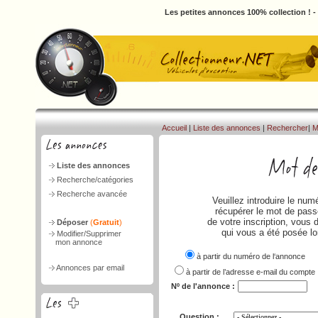
Les petites annonces 100% collection ! 
Accueil
|
Liste des annonces
|
Rechercher
|
M
Liste des annonces
Recherche/catégories
Recherche avancée
Veuillez introduire le nu
récupérer le mot de passe
de votre inscription, vous 
Déposer
(
Gratuit
)
qui vous a été posée lo
Modifier/Supprimer
mon annonce
à partir du numéro de l‘annonce
Annonces par email
à partir de l’adresse e-mail du compte
Nº de l'annonce :
Question :